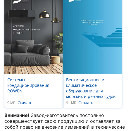
Системы
Вентиляционное и
кондиционирования
климатическое
ROWEN
оборудование для
морских и речных судов
Скачать
Скачать
9 МБ
91 МБ
Внимание!
Завод-изготовитель постоянно
совершенствует свою продукцию и оставляет за
собой право на внесение изменений в технические