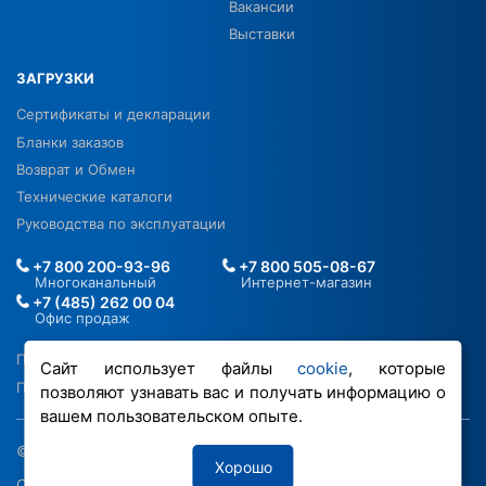
Вакансии
Выставки
ЗАГРУЗКИ
Сертификаты и декларации
Бланки заказов
Возврат и Обмен
Технические каталоги
Руководства по эксплуатации
+7 800 200-93-96
+7 800 505-08-67
Многоканальный
Интернет-магазин
+7 (485) 262 00 04
Офис продаж
Политика в отношении ПДН
Сайт использует файлы
cookie
, которые
Политика обработки файлов cookie
позволяют узнавать вас и получать информацию о
вашем пользовательском опыте.
© 2026 ООО «РОВЕН-Регионы»
Хорошо
Сделано в