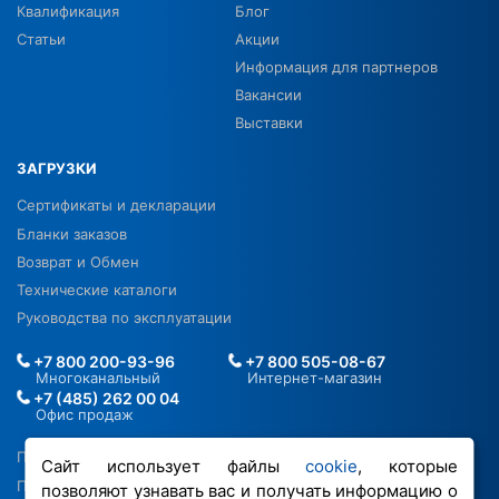
Квалификация
Блог
Статьи
Акции
Информация для партнеров
Вакансии
Выставки
ЗАГРУЗКИ
Сертификаты и декларации
Бланки заказов
Возврат и Обмен
Технические каталоги
Руководства по эксплуатации
+7 800 200-93-96
+7 800 505-08-67
Многоканальный
Интернет-магазин
+7 (485) 262 00 04
Офис продаж
Политика в отношении ПДН
Сайт использует файлы
cookie
, которые
Политика обработки файлов cookie
позволяют узнавать вас и получать информацию о