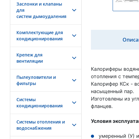
Заслонки и клапаны
для
систем дымоудаления
Комплектующие для
кондиционирования
Описа
Крепеж для
вентиляции
Калориферы водяны
отопления с темпе
Пылеуловители и
фильтры
Калорифер КСк - в
насыщенный пар.
Изготовлены из уг
Системы
кондиционирования
фланцев.
Условия эксплуата
Системы отопления и
водоснабжения
умеренный (У) и