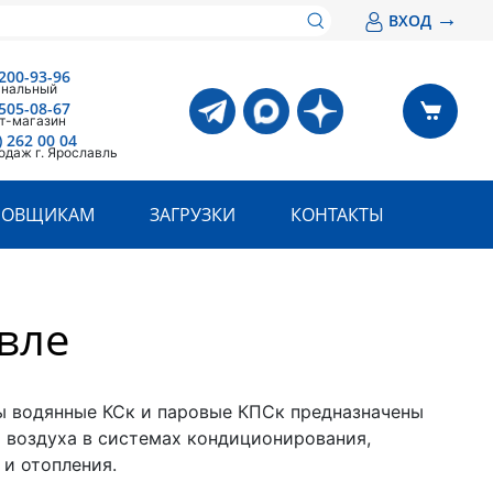
→
ВХОД
200-93-96
анальный
505-08-67
т-магазин
) 262 00 04
одаж г. Ярославль
РОВЩИКАМ
ЗАГРУЗКИ
КОНТАКТЫ
вле
 водянные КСк и паровые КПСк предназначены
а воздуха в системах кондиционирования,
 и отопления.