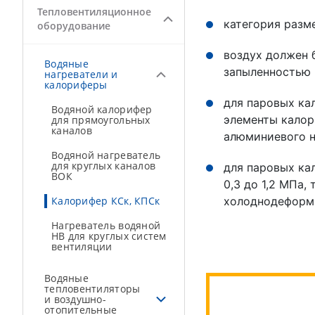
Тепловентиляционное
категория разм
оборудование
воздух должен 
Водяные
запыленностью 
нагреватели и
калориферы
для паровых ка
Водяной калорифер
элементы калор
для прямоугольных
каналов
алюминиевого н
Водяной нагреватель
для круглых каналов
для паровых ка
ВОК
0,3 до 1,2 МПа
Калорифер КСк, КПСк
холоднодеформи
Нагреватель водяной
НВ для круглых систем
вентиляции
Водяные
тепловентиляторы
и воздушно-
отопительные