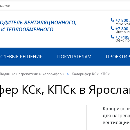
+7 800 
ВОДИТЕЛЬ ВЕНТИЛЯЦИОННОГО,
Многок
 И ТЕПЛООБМЕННОГО
+7 800 
Интерне
+7 (485
Офис пр
АСЛЕВЫЕ РЕШЕНИЯ
ПОКУПАТЕЛЯМ
ПРОЕКТИ
Водяные нагреватели и калориферы
Калорифер КСк, КПСк
ер КСк, КПСк в Яросла
Калориферы
для нагрев
вентиляции