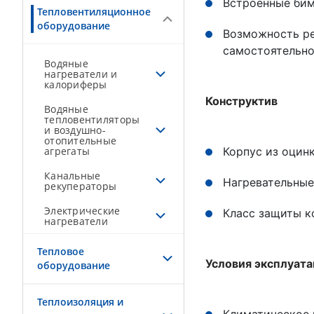
Встроенные би
Тепловентиляционное
оборудование
Возможность р
самостоятельн
Водяные
нагреватели и
калориферы
Конструктив
Водяные
тепловентиляторы
и воздушно-
отопительные
агрегаты
Корпус из оцин
Канальные
Нагревательные
рекуператоры
Электрические
Класс защиты ко
нагреватели
Тепловое
Условия эксплуат
оборудование
Теплоизоляция и