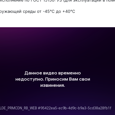
исполнение по ГОСТ 15150: У3 (для эксплуатации в по
ружающей среды от -45°С до +40°С