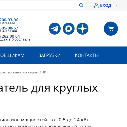
→
ВХОД
200-93-96
анальный
505-08-67
т-магазин
) 262 00 04
одаж г. Ярославль
РОВЩИКАМ
ЗАГРУЗКИ
КОНТАКТЫ
круглых каналов серии ЭНК
атель для круглых
диапазон мощностей – от 0,5 до 24 кВт
ельные элементы из нержавеющей стали